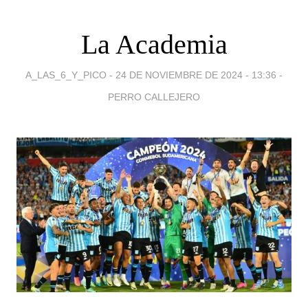
La Academia
A_LAS_6_Y_PICO -
24 DE NOVIEMBRE DE 2024 - 13:36
-
PERRO CALLEJERO