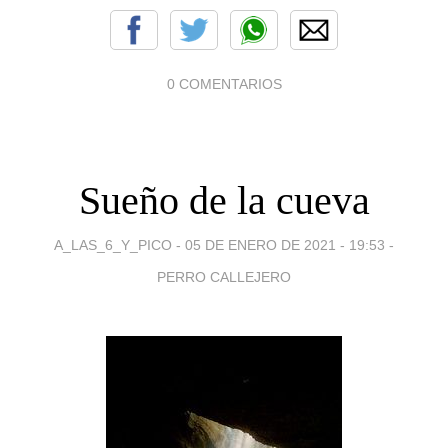
0 COMENTARIOS
Sueño de la cueva
A_LAS_6_Y_PICO -
05 DE ENERO DE 2021 - 19:53
-
PERRO CALLEJERO